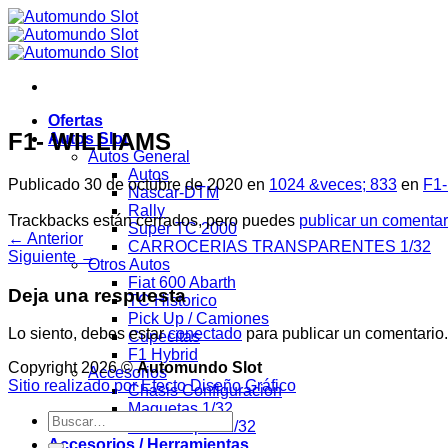
Saltar
al
contenido
Ofertas
F1- WILLIAMS
Autos Slot
Autos General
Autos
Publicado
30 de octubre de 2020
en
1024 &veces; 833
en
F1
Nascar-DTM
Rally
Trackbacks están cerrados, pero puedes
publicar un comentar
Super TC 2000
←
Anterior
CARROCERIAS TRANSPARENTES 1/32
Siguiente
→
Otros Autos
Fiat 600 Abarth
Deja una respuesta
TC Historico
Pick Up / Camiones
Lo siento, debes estar
conectado
para publicar un comentario.
Cupecitas
F1 Hybrid
Copyright 2026 ©
Automundo Slot
Accesorios
Sitio realizado por Efecto Diseño Gráfico
Chasis Configuracion
Maquetas 1/32
Buscar
Slot Europeo 1/32
por:
Accesorios / Herramientas