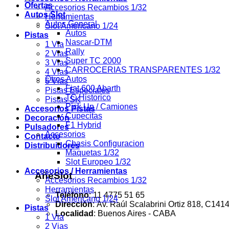
Ofertas
Accesorios Recambios 1/32
Autos Slot
Herramientas
Autos General
Slot Americano 1/24
Autos
Pistas
Nascar-DTM
1 Via
Rally
2 Vias
Super TC 2000
3 Vias
CARROCERIAS TRANSPARENTES 1/32
4 Vias
Otros Autos
6 Vias
Fiat 600 Abarth
Pistas Especiales
TC Historico
Pistas SK
Pick Up / Camiones
Accesorios Pistas
Cupecitas
Decoración
F1 Hybrid
Pulsadores
Accesorios
Contacto
Chasis Configuracion
Distribuidores
Maquetas 1/32
Slot Europeo 1/32
Accesorios / Herramientas
AñeSlot
Accesorios Recambios 1/32
Herramientas
Teléfono
: 11 4775 51 65
Slot Americano 1/24
Dirección
:
Av. Raúl Scalabrini Ortiz 818, C1
Pistas
Localidad
: Buenos Aires - CABA
1 Via
2 Vias