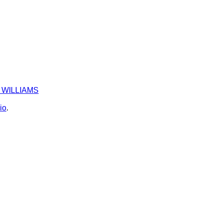
- WILLIAMS
io
.