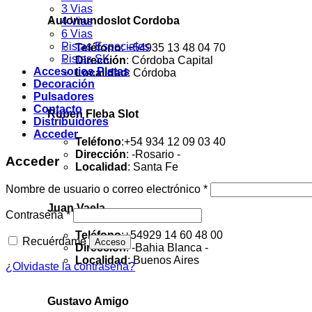
3 Vias
Automundoslot Cordoba
4 Vias
6 Vias
Pistas Especiales
Teléfono
: +54935 13 48 04 70
Pistas SK
Dirección
: Córdoba Capital
Accesorios Pistas
Localidad
: Córdoba
Decoración
Pulsadores
Contacto
Ruben Fleba Slot
Distribuidores
Acceder
Teléfono
:+54 934 12 09 03 40
Dirección
: -Rosario -
Acceder
Localidad
: Santa Fe
Obligatorio
Nombre de usuario o correo electrónico
*
Juan Vaela
Obligatorio
Contraseña
*
Teléfono
:+54929 14 60 48 00
Recuérdame
Acceso
Dirección
: -Bahia Blanca -
Localidad
: Buenos Aires
¿Olvidaste la contraseña?
Gustavo Amigo