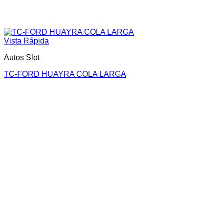
Vista Rápida
Autos Slot
TC-FORD HUAYRA COLA LARGA