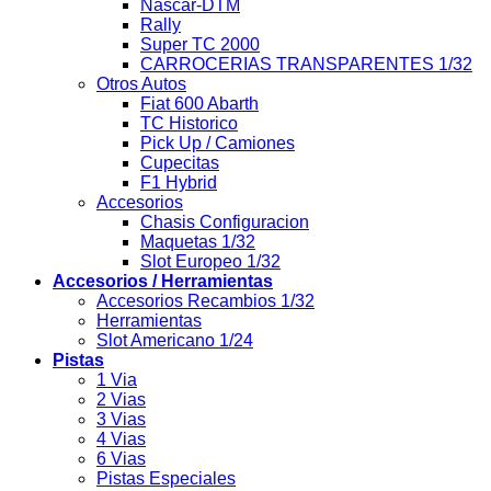
Nascar-DTM
Rally
Super TC 2000
CARROCERIAS TRANSPARENTES 1/32
Otros Autos
Fiat 600 Abarth
TC Historico
Pick Up / Camiones
Cupecitas
F1 Hybrid
Accesorios
Chasis Configuracion
Maquetas 1/32
Slot Europeo 1/32
Accesorios / Herramientas
Accesorios Recambios 1/32
Herramientas
Slot Americano 1/24
Pistas
1 Via
2 Vias
3 Vias
4 Vias
6 Vias
Pistas Especiales