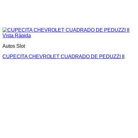
Vista Rápida
Autos Slot
CUPECITA CHEVROLET CUADRADO DE PEDUZZI II