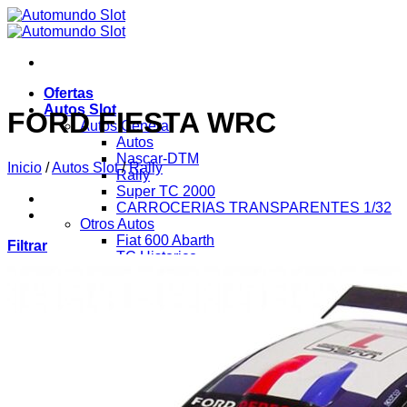
Saltar
al
contenido
Ofertas
Autos Slot
FORD FIESTA WRC
Autos General
Autos
Nascar-DTM
Inicio
/
Autos Slot
/
Rally
Rally
Super TC 2000
CARROCERIAS TRANSPARENTES 1/32
Otros Autos
Fiat 600 Abarth
Filtrar
TC Historico
Pick Up / Camiones
Cupecitas
F1 Hybrid
Accesorios
Chasis Configuracion
Maquetas 1/32
Slot Europeo 1/32
Accesorios / Herramientas
Accesorios Recambios 1/32