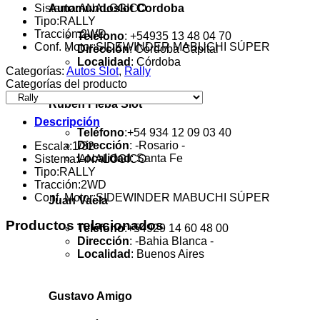
Automundoslot Cordoba
Sistema:
ANALOGICO
Tipo:
RALLY
Tracción:
2WD
Teléfono
: +54935 13 48 04 70
Conf. Motor:
SIDEWINDER MABUCHI SÚPER
Dirección
: Córdoba Capital
Localidad
: Córdoba
Categorías:
Autos Slot
,
Rally
Categorías del producto
Ruben Fleba Slot
Descripción
Teléfono
:+54 934 12 09 03 40
Dirección
: -Rosario -
Escala:
1/32
Localidad
: Santa Fe
Sistema:
ANALOGICO
Tipo:
RALLY
Tracción:
2WD
Conf. Motor:
SIDEWINDER MABUCHI SÚPER
Juan Vaela
Productos relacionados
Teléfono
:+54929 14 60 48 00
Dirección
: -Bahia Blanca -
Localidad
: Buenos Aires
Gustavo Amigo