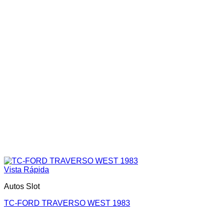
Vista Rápida
Autos Slot
TC-FORD TRAVERSO WEST 1983