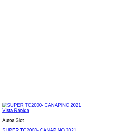
Vista Rápida
Autos Slot
SUPER TC2000- CANAPINO 2021