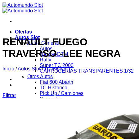
Saltar
al
contenido
Ofertas
Autos Slot
RENAULT FUEGO
Autos General
Autos
TRAVERSO -LEE NEGRA
Nascar-DTM
Rally
Super TC 2000
Inicio
/
Autos Slot
/
TC Historico
CARROCERIAS TRANSPARENTES 1/32
Otros Autos
Fiat 600 Abarth
TC Historico
Pick Up / Camiones
Filtrar
Cupecitas
F1 Hybrid
Accesorios
Chasis Configuracion
Maquetas 1/32
Slot Europeo 1/32
Accesorios / Herramientas
Accesorios Recambios 1/32