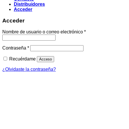
Distribuidores
Acceder
Acceder
Obligatorio
Nombre de usuario o correo electrónico
*
Obligatorio
Contraseña
*
Recuérdame
Acceso
¿Olvidaste la contraseña?