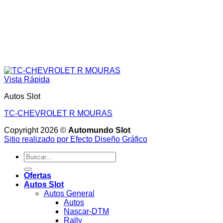
Vista Rápida
Autos Slot
TC-CHEVROLET R MOURAS
Copyright 2026 ©
Automundo Slot
Sitio realizado por Efecto Diseño Gráfico
Buscar
por:
Ofertas
Autos Slot
Autos General
Autos
Nascar-DTM
Rally