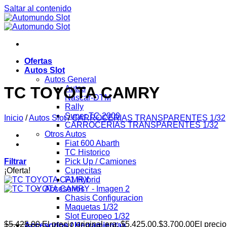
Saltar al contenido
Ofertas
Autos Slot
Autos General
TC TOYOTA CAMRY
Autos
Nascar-DTM
Rally
Super TC 2000
Inicio
/
Autos Slot
/
CARROCERIAS TRANSPARENTES 1/32
CARROCERIAS TRANSPARENTES 1/32
Otros Autos
Fiat 600 Abarth
TC Historico
Filtrar
Pick Up / Camiones
¡Oferta!
Cupecitas
F1 Hybrid
Accesorios
Chasis Configuracion
Maquetas 1/32
Slot Europeo 1/32
$
5,425.00
El precio original era: $5,425.00.
$
3,700.00
El precio
Accesorios / Herramientas