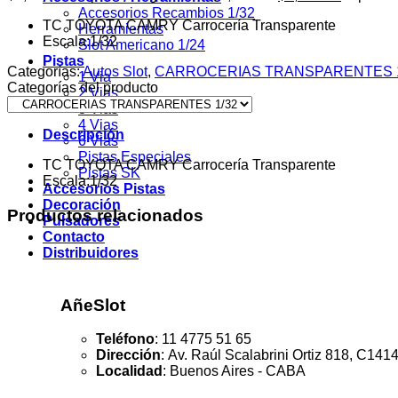
Accesorios Recambios 1/32
TC TOYOTA CAMRY Carrocería Transparente
Herramientas
Escala:
1/32
Slot Americano 1/24
Pistas
Categorías:
Autos Slot
,
CARROCERIAS TRANSPARENTES 1
1 Via
Categorías del producto
2 Vias
3 Vias
4 Vias
Descripción
6 Vias
Pistas Especiales
TC TOYOTA CAMRY Carrocería Transparente
Pistas SK
Escala:
1/32
Accesorios Pistas
Decoración
Productos relacionados
Pulsadores
Contacto
Distribuidores
AñeSlot
Teléfono
: 11 4775 51 65
Dirección
:
Av. Raúl Scalabrini Ortiz 818, C1
Localidad
: Buenos Aires - CABA