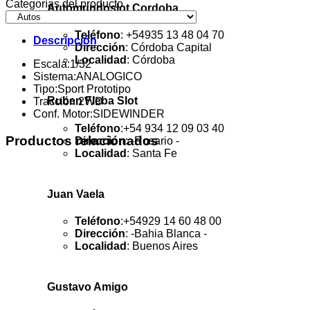
Categorías del producto
Automundoslot Cordoba
Teléfono
: +54935 13 48 04 70
Descripción
Dirección
: Córdoba Capital
Localidad
: Córdoba
Escala:
1/32
Sistema:
ANALOGICO
Tipo:
Sport Prototipo
Ruben Fleba Slot
Tracción:
2WD
Conf. Motor:
SIDEWINDER
Teléfono
:+54 934 12 09 03 40
Productos relacionados
Dirección
: -Rosario -
Localidad
: Santa Fe
Juan Vaela
Teléfono
:+54929 14 60 48 00
Dirección
: -Bahia Blanca -
Localidad
: Buenos Aires
Gustavo Amigo