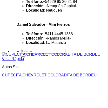
Teléfono
:+54929 95 20 21 84
Dirección
: -Neuquén Capital-
Localidad
: Neuquen
Daniel Salvador - Mini Fierros
Teléfono
:+5411 4445 1338
Dirección
: -Ramos Mejía-
Localidad
: La Matanza
Buscar
por:
Vista Rápida
Autos Slot
CUPECITA CHEVROLET COLORADITA DE BORDEU