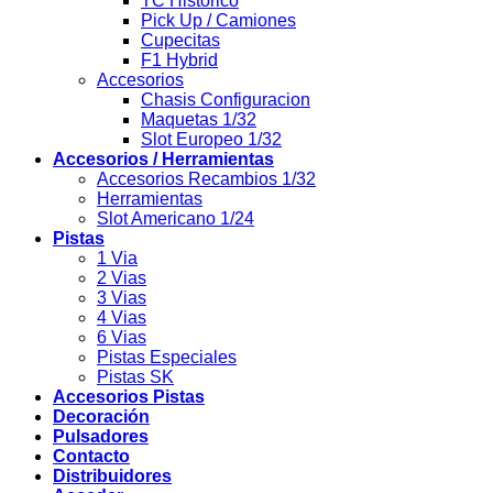
TC Historico
Pick Up / Camiones
Cupecitas
F1 Hybrid
Accesorios
Chasis Configuracion
Maquetas 1/32
Slot Europeo 1/32
Accesorios / Herramientas
Accesorios Recambios 1/32
Herramientas
Slot Americano 1/24
Pistas
1 Via
2 Vias
3 Vias
4 Vias
6 Vias
Pistas Especiales
Pistas SK
Accesorios Pistas
Decoración
Pulsadores
Contacto
Distribuidores